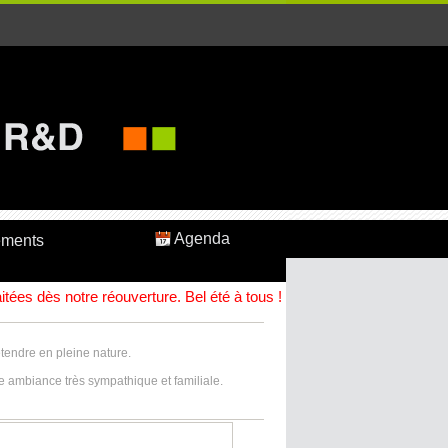
Agenda
ements
ées dès notre réouverture. Bel été à tous !
étendre en pleine nature.
ne ambiance très sympathique et familiale.