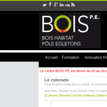
Accueil
Formation
Innovation 
Le centre BOIS PE est fermé du 03 au 24 ao
Le colorado
Situé en plein centre de la Corrèze, ce petit bo
Avec Bob, Sherilyn et leur famille, vivez un mom
11 photos
|
Revenir à la liste d'albums
|
Diapo