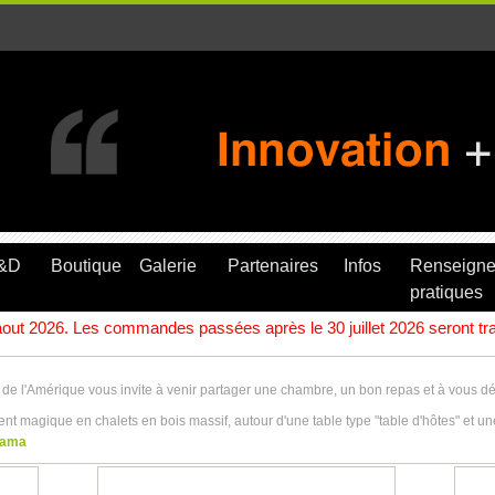
R&D
Boutique
Galerie
Partenaires
Infos
Renseign
pratiques
ut 2026. Les commandes passées après le 30 juillet 2026 seront trait
ut de l'Amérique vous invite à venir partager une chambre, un bon repas et à vous d
ent magique en chalets en bois massif, autour d'une table type "table d'hôtes" et u
rama