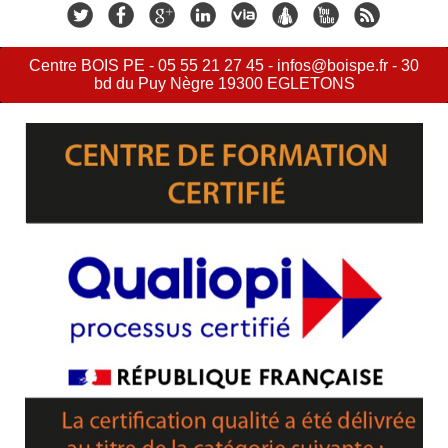
Centre BOIS PE - 05 55 21 27 45 - infos@boispe.fr - 30
bd du Puy Nègre 19300 EGLETONS