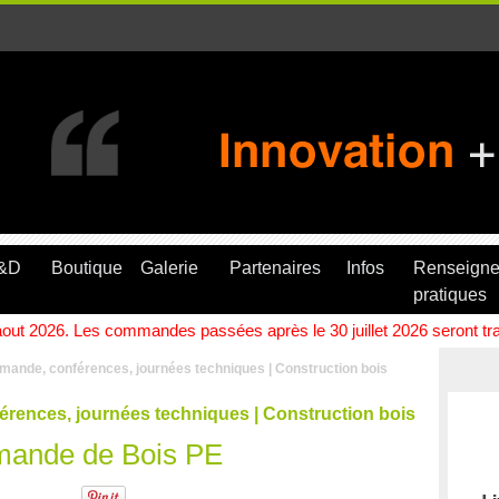
R&D
Boutique
Galerie
Partenaires
Infos
Renseign
pratiques
ut 2026. Les commandes passées après le 30 juillet 2026 seront trait
emande, conférences, journées techniques | Construction bois
érences, journées techniques | Construction bois
emande de Bois PE