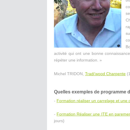
co
se
Ch
ra
su
co
Bo
activité qui ont une bonne connaissance
répéter une information. »
Michel TRIDON,
Tradi’wood Charpente
(1
Quelles exemples de programme de 
-
Formation réaliser un carrelage et une d
-
Formation Réaliser une ITE en paremen
jours)