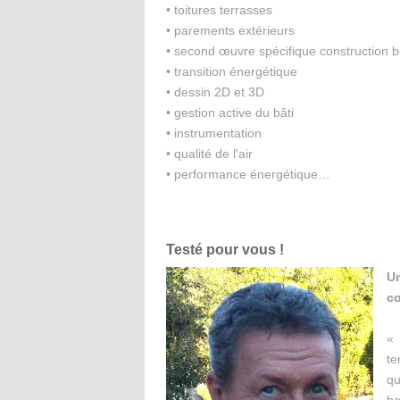
• toitures terrasses
• parements extérieurs
• second œuvre spécifique construction 
• transition énergétique
• dessin 2D et 3D
• gestion active du bâti
• instrumentation
• qualité de l'air
• performance énergétique…
Testé pour vous !
U
c
« 
te
qu
b