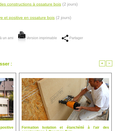
 des constructions à ossature bois
(2 jours)
 et positive en ossature bois
(2 jours)
à un ami
Version imprimable
Partager
sser :
<
>
positive
Formation Isolation et étanchéité à l'air des