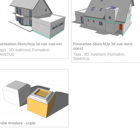
ormation-SketchUp 3d vue sud-est
Formation-SketchUp 3d vue nord-
ouest
ags :
3D
,
batiment
,
Formation
,
ketchUp
Tags :
3D
,
batiment
,
Formation
,
SketchUp
ube moulure - copie