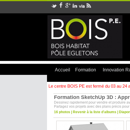
Accueil
Formation
Innovation 
Le centre BOIS PE est fermé du 03 au 24 ao
Formation SketchUp 3D : Appre
Dessinez rapidement pour vendre et produire ave
Partagez vos projets avec des plans précis pour 
16 photos
|
Revenir à la liste d'albums
|
Diapo