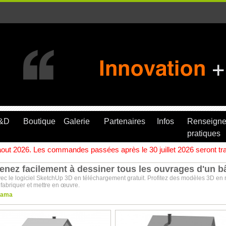
R&D
Boutique
Galerie
Partenaires
Infos
Renseign
pratiques
ut 2026. Les commandes passées après le 30 juillet 2026 seront trait
nez facilement à dessiner tous les ouvrages d'un bâ
c le logiciel SketchUp 3D en téléchargement gratuit. Profitez des modèles 3D en re
fabriquer et mettre en œuvre.
rama