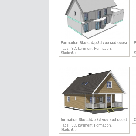
Formation-SketchUp 3d vue sud-ouest
F
Tags :
3D
,
batiment
,
Formation
,
T
SketchUp
S
formation-SketchUp 3d-vue-sud-ouest
C
Tags :
3D
,
batiment
,
Formation
,
SketchUp