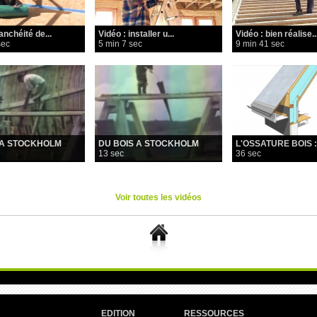
anchéité de...
Vidéo : installer u...
Vidéo : bien réalise..
sec
5 min 7 sec
9 min 41 sec
 A STOCKHOLM
DU BOIS A STOCKHOLM
L'OSSATURE BOIS : l
13 sec
36 sec
Voir toutes les vidéos
EDITION
RESSOURCES