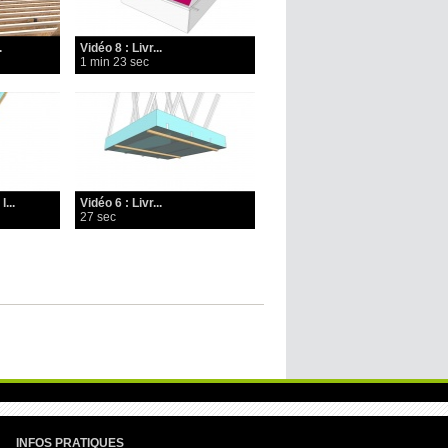
.
Vidéo 8 : Livr...
1 min 23 sec
...
Vidéo 6 : Livr...
27 sec
INFOS PRATIQUES