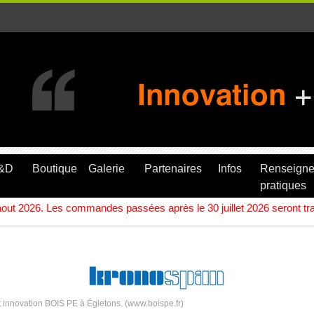
R&D
Boutique
Galerie
Partenaires
Infos
Renseign
pratiques
ut 2026. Les commandes passées après le 30 juillet 2026 seront trait
 innovation BOIS PE à Égletons. (www.boispe.fr)