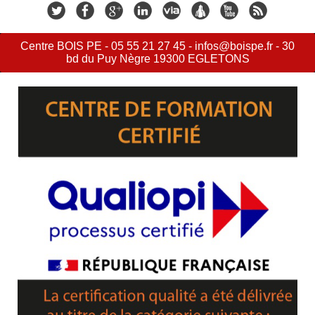
Centre BOIS PE - 05 55 21 27 45 - infos@boispe.fr - 30
bd du Puy Nègre 19300 EGLETONS