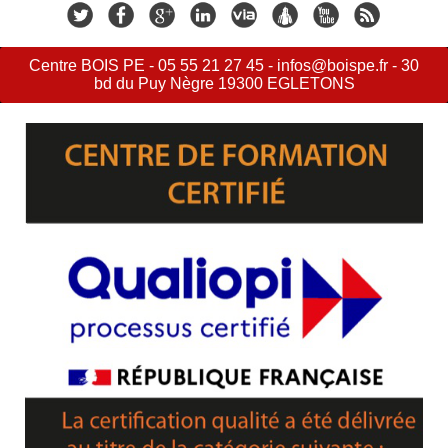
Centre BOIS PE - 05 55 21 27 45 - infos@boispe.fr - 30
bd du Puy Nègre 19300 EGLETONS