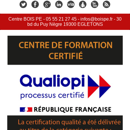
Centre BOIS PE - 05 55 21 27 45 - infos@boispe.fr - 30
bd du Puy Nègre 19300 EGLETONS