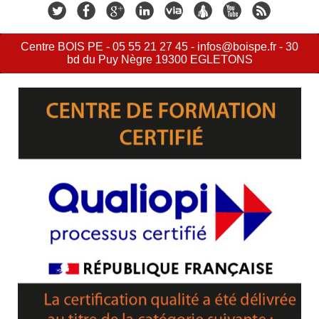
Centre BOIS PE - 05 55 21 27 45 - infos@boispe.fr - 30
bd du Puy Nègre 19300 EGLETONS