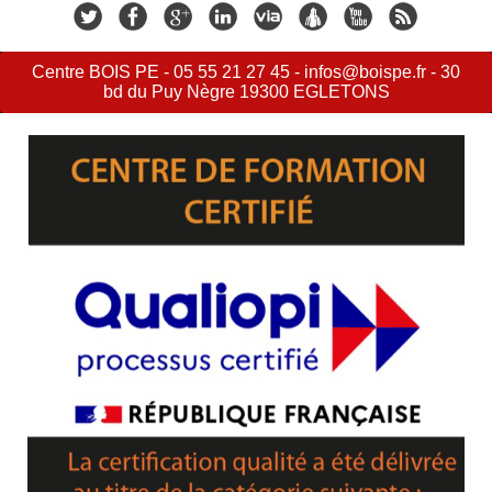
Centre BOIS PE - 05 55 21 27 45 - infos@boispe.fr - 30
bd du Puy Nègre 19300 EGLETONS