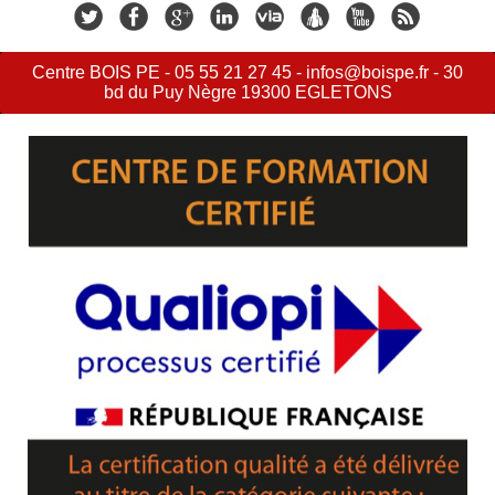
Centre BOIS PE - 05 55 21 27 45 - infos@boispe.fr - 30
bd du Puy Nègre 19300 EGLETONS