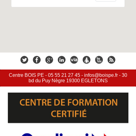
Centre BOIS PE - 05 55 21 27 45 - infos@boispe.fr - 30
bd du Puy Nègre 19300 EGLETONS