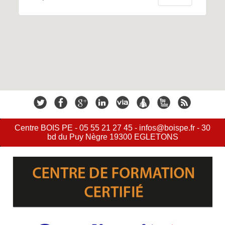
Centre BOIS PE - 05 55 21 27 45 - infos@boispe.fr - 30
bd du Puy Nègre 19300 EGLETONS