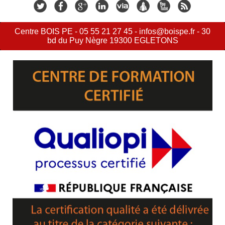
Centre BOIS PE - 05 55 21 27 45 - infos@boispe.fr - 30
bd du Puy Nègre 19300 EGLETONS