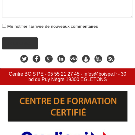
Me notifier l'arrivée de nouveaux commentaires
PROPOSER
Centre BOIS PE - 05 55 21 27 45 - infos@boispe.fr - 30
bd du Puy Nègre 19300 EGLETONS