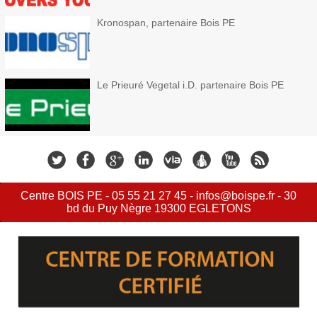
Kronospan, partenaire Bois PE
Le Prieuré Vegetal i.D. partenaire Bois PE
Centre BOIS PE - 05 55 21 27 45 - infos@boispe.fr - 30
bd du Puy Nègre 19300 EGLETONS