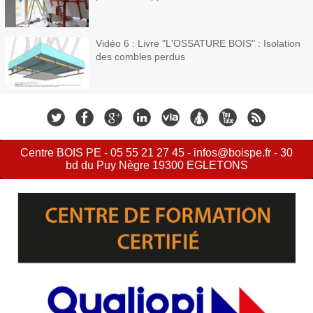
Vidéo 6 : Livre "L'OSSATURE BOIS" : Isolation
des combles perdus
Centre BOIS PE - 05 55 21 27 45 - infos@boispe.fr - 30
bd du Puy Nègre 19300 EGLETONS