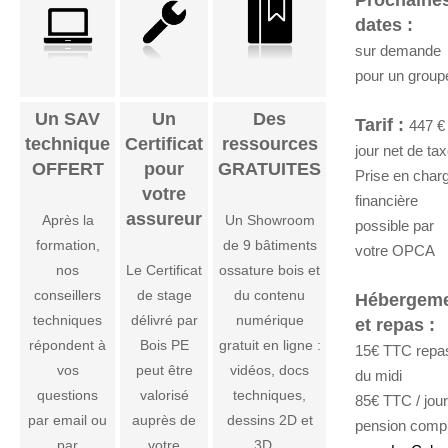
Prochaine
dates :
sur demande
pour un group
Un SAV
Un
Des
Tarif :
447 € 
technique
Certificat
ressources
jour net de ta
OFFERT
pour
GRATUITES
Prise en char
votre
financière
assureur
Après la
Un Showroom
possible par
formation,
de 9 bâtiments
votre OPCA
nos
Le Certificat
ossature bois et
conseillers
de stage
du contenu
Hébergem
techniques
délivré par
numérique
et repas :
répondent à
Bois PE
gratuit en ligne :
15€ TTC repa
vos
peut être
vidéos, docs
du midi
questions
valorisé
techniques,
85€ TTC / jour
par email ou
auprès de
dessins 2D et
pension comp
par
votre
3D…